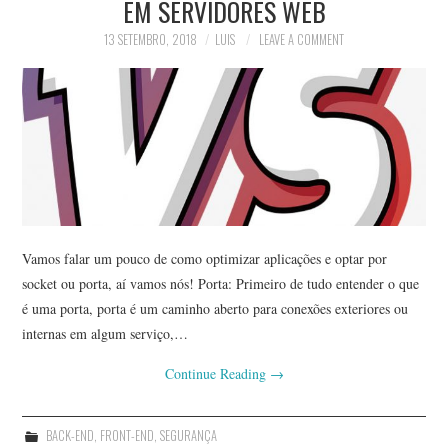
EM SERVIDORES WEB
PRIVACIDADE
13 SETEMBRO, 2018
LUIS
LEAVE A COMMENT
QUEM É ESTE?
Vamos falar um pouco de como optimizar aplicações e optar por
socket ou porta, aí vamos nós! Porta: Primeiro de tudo entender o que
é uma porta, porta é um caminho aberto para conexões exteriores ou
internas em algum serviço,…
Continue Reading
→
BACK-END
,
FRONT-END
,
SEGURANÇA