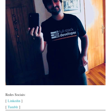
Redes Sociais:
[
Linkedin
]
[
Tumblr
]